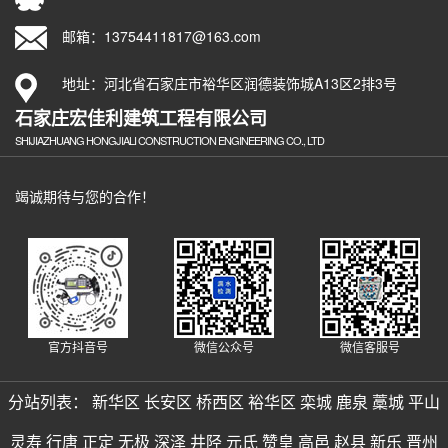
邮箱：13754411817@163.com
地址：河北省石家庄市裕华区润德装饰城A13区2排3号
石家庄宏佳利建筑工程有限公司
SHIJIAZHUANG HONGJIALI CONSTRUCTION ENGINEERING CO., LTD
竭诚期待与您的合作！
官方抖音号
微信公众号
微信客服号
分站列表：
新华区
长安区
桥西区
裕华区
栾城
鹿泉
藁城
平山
灵寿
行唐
正定
无极
深泽
井陉
元氏
赞皇
高邑
赵县
新乐
晋州